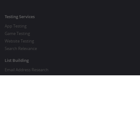
Testing Services
App Testing
Game Testing
Website Testing
Search Relevance
List Building
Email Address Research
Price Research
SEO Services
SEO Copywriting Services
Website Traffic Boost
GOOD TO KNOW
Customer FAQ
About Crowdsourcing